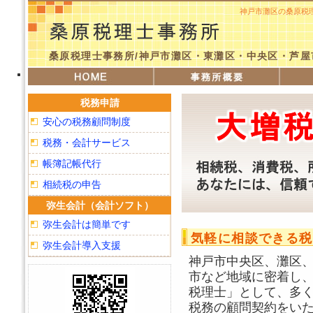
神戸市灘区の桑原税
桑原税理士事務所/神戸市灘区・東灘区・中央区・芦
桑
アクセス
よくある質問
原
税
税務申請
理
安心の税務顧問制度
士
事
税務・会計サービス
務
帳簿記帳代行
所
メ
相続税の申告
ニ
弥生会計（会計ソフト）
ュ
ー
弥生会計は簡単です
気軽に相談できる税
弥生会計導入支援
神戸市中央区、灘区
市など地域に密着し
税理士」として、多
税務の顧問契約をい